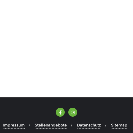
Mittwochs und Freitags von 15 bis 18 Uhr
Sonntags von 14 bis 18 Uhr.
Impressum
Stellenangebote
Datenschutz
Sitemap